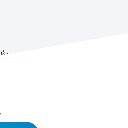
後 »
。