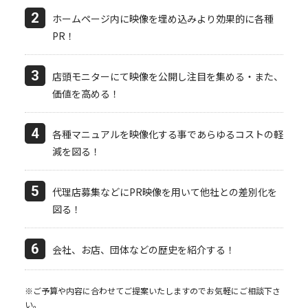
2
ホームページ内に映像を埋め込みより効果的に各種
PR！
3
店頭モニターにて映像を公開し注目を集める・また、
価値を高める！
4
各種マニュアルを映像化する事であらゆるコストの軽
減を図る！
5
代理店募集などにPR映像を用いて他社との差別化を
図る！
6
会社、お店、団体などの歴史を紹介する！
※ご予算や内容に合わせてご提案いたしますのでお気軽にご相談下さ
い。