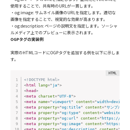
使用することで、共有時のURLが一貫します。
・og:image: サムネイル画像のURLを指定します。適切な
画像を指定することで、視覚的な効果が高まります。
・og:description: ページの説明文を指定します。ソーシャ
ルメディア上でのプレビューに表示されます。
OGPタグの実装例
実際のHTMLコードにOGPタグを追加する例を以下に示しま
す。
<!DOCTYPE html>
<
html
lang
=
"
ja
"
>
<
head
>
<
meta
charset
=
"
UTF-8
"
>
<
meta
name
=
"
viewport
"
content
=
"
width=device-w
<
meta
property
=
"
og:title
"
content
=
"
サンプルペー
<
meta
property
=
"
og:type
"
content
=
"
website
"
/>
<
meta
property
=
"
og:url
"
content
=
"
https://www.
<
meta
property
=
"
og:image
"
content
=
"
https://ww
<
meta
property
=
"
og:description
"
content
=
"
サン