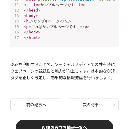
<
title
>
サンプルページ
</
title
>
</
head
>
<
body
>
<
h1
>
サンプルページ
</
h1
>
<
p
>
これはサンプルページです。
</
p
>
</
body
>
</
html
>
OGPを利用することで、ソーシャルメディアでの共有時に
ウェブページの視認性と魅力が向上します。基本的なOGP
タグを正しく設定し、効果的な情報発信を行いましょう。
前の記事へ
次の記事へ
WEBお役立ち情報一覧へ