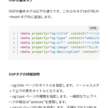
OGPの基本タグは以下の通りです。これらのタグはHTMLの
<head>タグ内に追加します。
<
meta
property
=
"
og:title
"
content
=
"
ページのタイ
<
meta
property
=
"
og:type
"
content
=
"
website
"
/>
<
meta
property
=
"
og:url
"
content
=
"
ページのURL
"
<
meta
property
=
"
og:image
"
content
=
"
サムネイル画
<
meta
property
=
"
og:description
"
content
=
"
ペー
OGPタグの詳細説明
・og:title: ページのタイトルを指定します。ソーシャルメデ
ィア上での表示タイトルとなります。
・og:type: ページの種類を指定します。一般的なウェブペ
ージの場合は”website”を使用します。
・og:url: ページのURLを指定します。正規化されたURLを