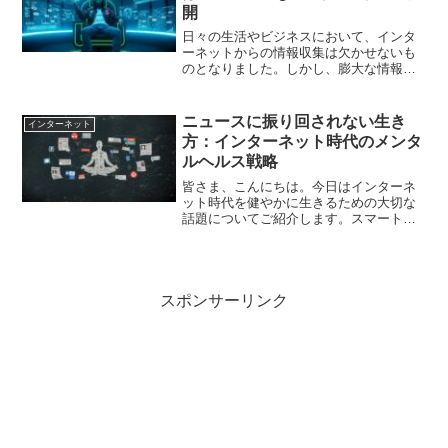
開
日々の生活やビジネスにおいて、インタ
ーネットからの情報収集は欠かせないも
のとなりました。しかし、膨大な情報の
中から本当に必要な知識や最新のトレン
ドを見つけ出すことに、難しさを感じて
はいませんか。たとえば、現在インター
ニュースに振り回されない生き
インターネット
ネット上では、次々と新し...
方：インターネット時代のメンタ
ルヘルス戦略
皆さま、こんにちは。今日はインターネ
ット時代を健やかに生きるための大切な
話題についてご紹介します。スマートフ
ォンの普及により、私たちは24時間365
日、世界中のニュースや情報に触れられ
るようになりました。便利になった反
面、絶え間なく流れてく...
スポンサーリンク