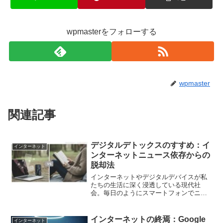
wpmasterをフォローする
wpmaster
関連記事
デジタルデトックスのすすめ：イ
インターネット
ンターネットニュース依存からの
脱却法
インターネットやデジタルデバイスが私
たちの生活に深く浸透している現代社
会。毎日のようにスマートフォンでニュ
ースをチェックし、SNSをスクロールす
る習慣が当たり前になっていませんか？
実は、この「常に接続されている状態」
インターネットの終焉：Google
インターネット