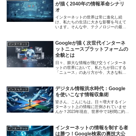
が私たちの心身の健康に大...
が描く2040年の情報革命シナリ
オ
インターネットの世界は常に進化し続
け、私たちの生活に大きな影響を与えて
います。そんな中、テクノロジーの最前
線に立つGoogleが、2040年の情報革命に
関する衝撃的なシナリオを描いているこ
とをご存知でしょうか？「インターネッ
Googleが描く次世代インターネ
インターネット
トの終焉」という...
ットニュースプラットフォームの
全貌とは
日々、膨大な情報が飛び交うインターネ
ットの世界において、私たちが目にする
「ニュース」のあり方が今、大きな転換
期を迎えようとしています。その変革の
中心にいるのが、世界最大の検索エンジ
ンであり、常に技術の最先端を走り続け
デジタル情報洪水時代：Google
インターネット
るGoogleです。Go...
を使いこなす情報収集術
皆さん、こんにちは。日々増大するイン
ターネット上の情報に圧倒されていませ
んか？2023年現在、世界中で1秒間に約
5,700GBものデータが生成され続けてい
るといわれています。この膨大な情報の
海から、本当に必要なものだけを効率よ
インターネットの情報を制する者
インターネット
く見つけ出すス...
は勝つ！Google検索の裏技大公